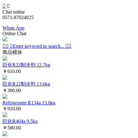


Chat online
0571-87024025
Whats App
Online Chat



Enter keyword to search...


商品模块
巨化R22制冷剂 22.7kg
￥610.00
巨化R22制冷剂 13.6kg
￥380.00
Refrigerante R134a 13.6kg
￥910.00
巨化R404a 9.5kg
￥580.00